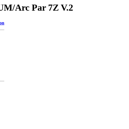
IUM/Arc Par 7Z V.2
ion